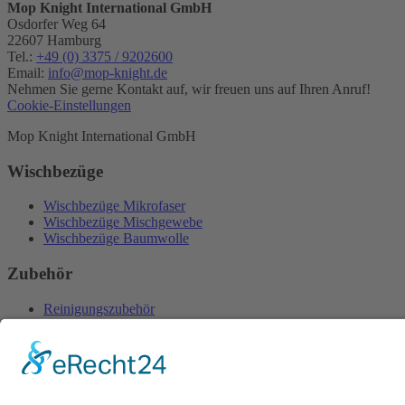
Mop Knight International GmbH
Osdorfer Weg 64
22607 Hamburg
Tel.:
+49 (0) 3375 / 9202600
Email:
info@mop-knight.de
Nehmen Sie gerne Kontakt auf, wir freuen uns auf Ihren Anruf!
Cookie-Einstellungen
Mop Knight International GmbH
Wischbezüge
Wischbezüge Mikrofaser
Wischbezüge Mischgewebe
Wischbezüge Baumwolle
Zubehör
Reinigungszubehör
Mikrofasertücher
Informationen
Impressum