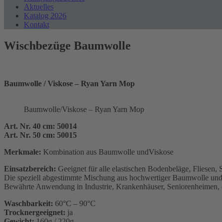
Aktuelles
Katalog 2026
Kontakt
Wischbezüge Baumwolle
Baumwolle / Viskose – Ryan Yarn Mop
Baumwolle/Viskose – Ryan Yarn Mop
Art. Nr. 40 cm: 50014
Art. Nr. 50 cm: 50015
Merkmale:
Kombination aus Baumwolle undViskose
Einsatzbereich:
Geeignet für alle elastischen Bodenbeläge, Fliesen, 
Die speziell abgestimmte Mischung aus hochwertiger Baumwolle und V
Bewährte Anwendung in Industrie, Krankenhäuser, Seniorenheimen, 
Waschbarkeit:
60°C – 90°C
Trocknergeeignet:
ja
Gewicht:
160g / 220g